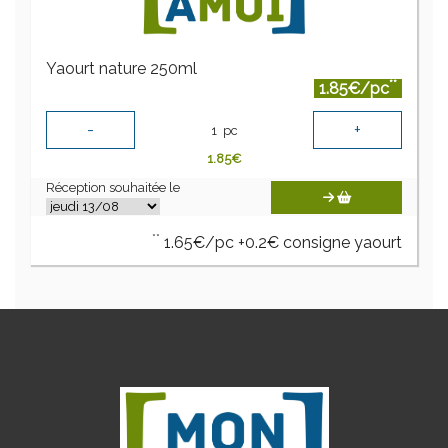
Yaourt nature 250ml
**
1.85€/pc
-
+
1
pc
1.85
€
Réception souhaitée le
**
1.65€/pc +0.2€ consigne yaourt