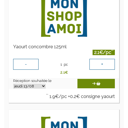
Yaourt concombre 125ml
**
2.1€/pc
-
+
1
pc
2.1
€
Réception souhaitée le
**
1.9€/pc +0.2€ consigne yaourt