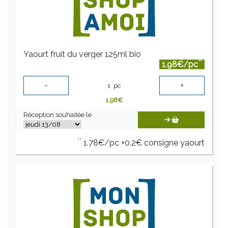
Yaourt fruit du verger 125ml bio
**
1.98€/pc
-
+
1
pc
1.98
€
Réception souhaitée le
**
1.78€/pc +0.2€ consigne yaourt