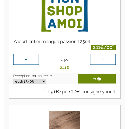
Yaourt entier mangue passion 125ml
**
2.11€/pc
-
+
1
pc
2.11
€
Réception souhaitée le
**
1.91€/pc +0.2€ consigne yaourt