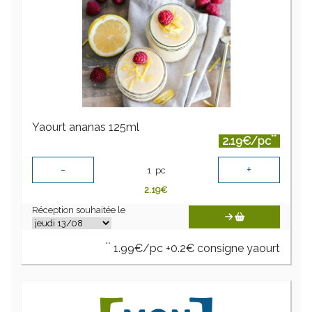
Yaourt ananas 125ml
**
2.19€/pc
-
+
1
pc
2.19
€
Réception souhaitée le
**
1.99€/pc +0.2€ consigne yaourt