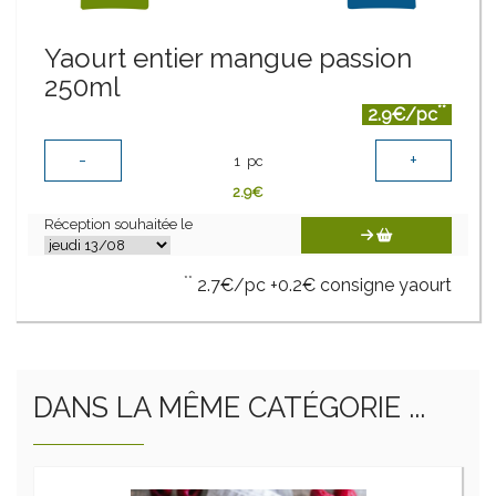
Yaourt entier mangue passion
250ml
**
2.9€/pc
-
+
1
pc
2.9
€
Réception souhaitée le
**
2.7€/pc +0.2€ consigne yaourt
DANS LA MÊME CATÉGORIE ...