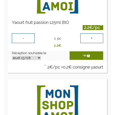
Yaourt fruit passion 125ml BIO
**
2.2€/pc
-
+
1
pc
2.2
€
Réception souhaitée le
**
2€/pc +0.2€ consigne yaourt