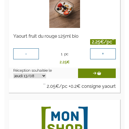
Yaourt fruit du rouge 125ml bio
**
2.25€/pc
-
+
1
pc
2.25
€
Réception souhaitée le
**
2.05€/pc +0.2€ consigne yaourt