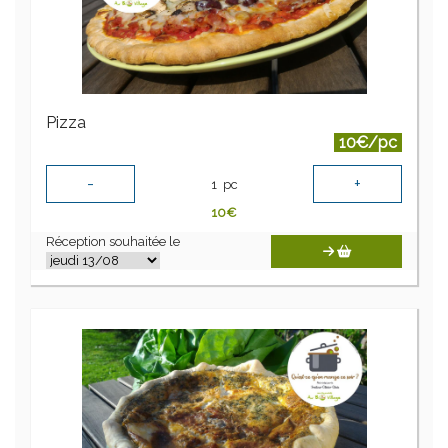
Pizza
10€/pc
-
+
1
pc
10
€
Réception souhaitée le