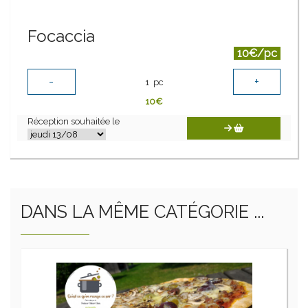
Focaccia
10€/pc
-
+
1
pc
10
€
Réception souhaitée le
DANS LA MÊME CATÉGORIE ...