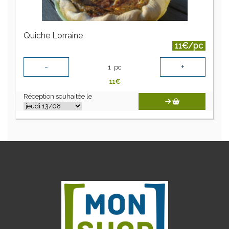
Quiche Lorraine
11€/pc
-
+
1
pc
11
€
Réception souhaitée le